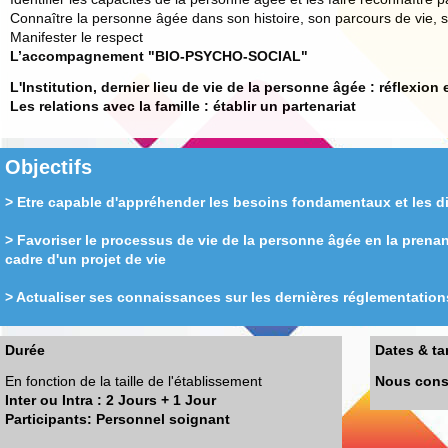
Connaître la personne âgée dans son histoire, son parcours de vie, sa
Manifester le respect
L’accompagnement "BIO-PSYCHO-SOCIAL"
L'Institution, dernier lieu de vie de la personne âgée : réflexion
Les relations avec la famille : établir un partenariat
Objectifs
> Etre capable d'appréhender les besoins fondamentaux et les di
> Favoriser le processus de vie de la personne âgée en la prena
cadre d'un projet de vie
> Actualiser ses connaissances sur les dernières réglementation
Durée
Dates & tar
En fonction de la taille de l'établissement
Nous cons
Inter ou Intra : 2 Jours + 1 Jour
Participants: Personnel soignant